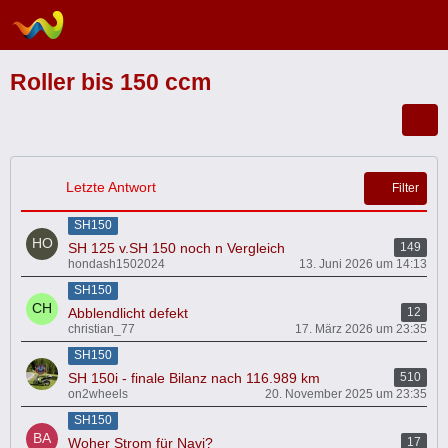
Roller bis 150 ccm
Letzte Antwort
Filter
SH150
SH 125 v.SH 150 noch n Vergleich
149
hondash1502024
13. Juni 2026 um 14:13
SH150
Abblendlicht defekt
12
christian_77
17. März 2026 um 23:35
SH150
SH 150i - finale Bilanz nach 116.989 km
510
on2wheels
20. November 2025 um 23:35
SH150
Woher Strom für Navi?
17