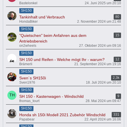
Bastelonkel
24. Juni 2025 um 20:10
SH150
Tankinhalt und Verbrauch
80
HondaBiker
2. November 2024 um 21:48
SH150
"Quietschen" beim Anfahren aus dem
15
Antriebsbereich
on2wheels
27. Oktober 2024 um 09:16
SH150
SH 150 und Reifen - Welche mögt Ihr - warum?
12
Brämerli
21. September 2024 um 19:16
SH150
Sven´s SH150i
2,3k
Sven1976
18. Juli 2024 um 20:10
SH150
SH 150 - Kastenwagen - Windschild
9
thomas_tourt
28. Mai 2024 um 09:47
SH150
Honda sh 150i Modell 2021 Zubehör Windschild
331
Papabear
22. April 2024 um 16:06
SH150