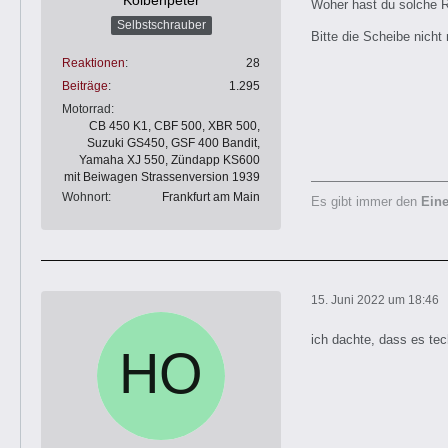
Kolbenpeter
Woher hast du solche 
Selbstschrauber
Bitte die Scheibe nicht
Reaktionen
28
Beiträge
1.295
Motorrad
CB 450 K1, CBF 500, XBR 500,
Suzuki GS450, GSF 400 Bandit,
Yamaha XJ 550, Zündapp KS600
mit Beiwagen Strassenversion 1939
Wohnort
Frankfurt am Main
Es gibt immer den
Ein
15. Juni 2022 um 18:46
ich dachte, dass es te