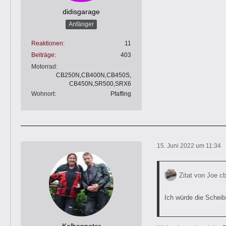
didisgarage
Anfänger
Reaktionen
11
Beiträge
403
Motorrad
CB250N,CB400N,CB450S,
CB450N,SR500,SRX6
Wohnort
Pfaffing
15. Juni 2022 um 11:34
Zitat von Joe c
Ich würde die Schei