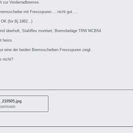
h zur Vorderradbremse.
Bremsscheibe mit Fressspuren.....nicht gut.....
OK (für Bj.1982...)
ind überholt, Stahlflex montiert, Bremsbeläge TRW MCB54.
t heiss.
nur eine der beiden Bremsscheiben Fressspuren zeigt.
 nicht?
_210505.jpg
Downloads