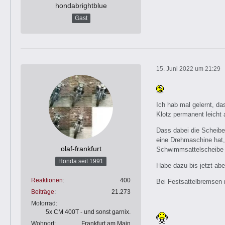
hondabrightblue
Gast
15. Juni 2022 um 21:29
Ich hab mal gelernt, da
Klotz permanent leicht 
Dass dabei die Scheibe
eine Drehmaschine hat,
olaf-frankfurt
Schwimmsattelscheibe
Honda seit 1991
Habe dazu bis jetzt ab
Reaktionen
400
Bei Festsattelbremsen 
Beiträge
21.273
Motorrad
5x CM 400T - und sonst garnix.
Wohnort
Frankfurt am Main