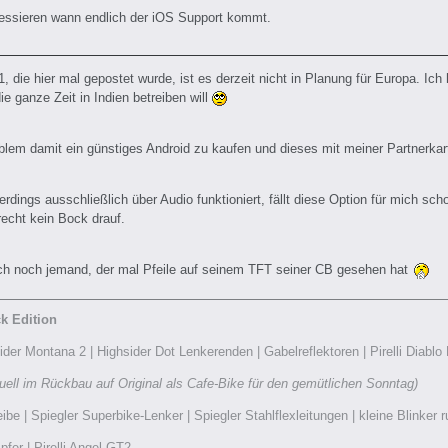
ressieren wann endlich der iOS Support kommt.
1, die hier mal gepostet wurde, ist es derzeit nicht in Planung für Europa. I
ie ganze Zeit in Indien betreiben will
blem damit ein günstiges Android zu kaufen und dieses mit meiner Partnerkart
erdings ausschließlich über Audio funktioniert, fällt diese Option für mich s
echt kein Bock drauf.
sich noch jemand, der mal Pfeile auf seinem TFT seiner CB gesehen hat
k Edition
der Montana 2 | Highsider Dot Lenkerenden | Gabelreflektoren | Pirelli Diablo
uell im Rückbau auf Original als Cafe-Bike für den gemütlichen Sonntag)
be | Spiegler Superbike-Lenker | Spiegler Stahlflexleitungen | kleine Blinke
er | Pirelli Angel GT2