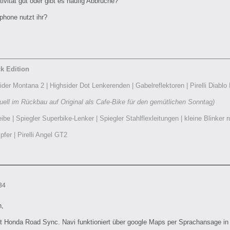
tivität gut oder gibt es häufig Abbrüche?
hone nutzt ihr?
k Edition
der Montana 2 | Highsider Dot Lenkerenden | Gabelreflektoren | Pirelli Diablo
uell im Rückbau auf Original als Cafe-Bike für den gemütlichen Sonntag)
be | Spiegler Superbike-Lenker | Spiegler Stahlflexleitungen | kleine Blinke
er | Pirelli Angel GT2
34
n,
it Honda Road Sync. Navi funktioniert über google Maps per Sprachansage in