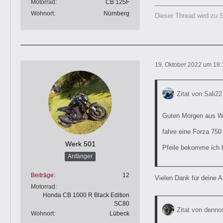
Motorrad
CB 125F
Wohnort
Nürnberg
Dieser Thread wird zu 
19. Oktober 2022 um 18:
Zitat von Sali22
Guten Morgen aus W
fahre eine Forza 750
Werk 501
Pfeile bekomme ich 
Anfänger
Beiträge
12
Vielen Dank für deine A
Motorrad
Honda CB 1000 R Black Edition
SC80
Zitat von denno
Wohnort
Lübeck