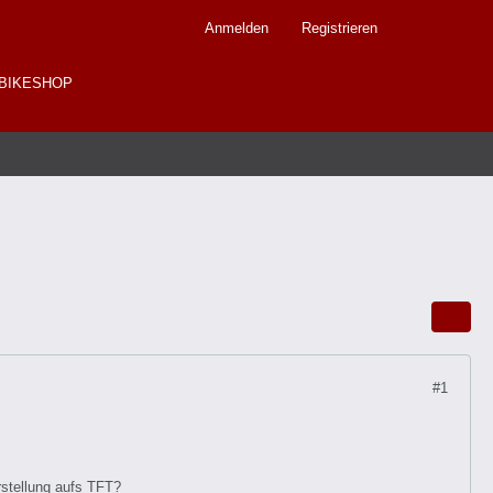
Anmelden
Registrieren
BIKESHOP
#1
rstellung aufs TFT?