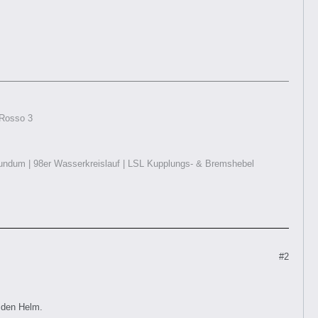
 Rosso 3
r rundum | 98er Wasserkreislauf | LSL Kupplungs- & Bremshebel
#2
 den Helm.