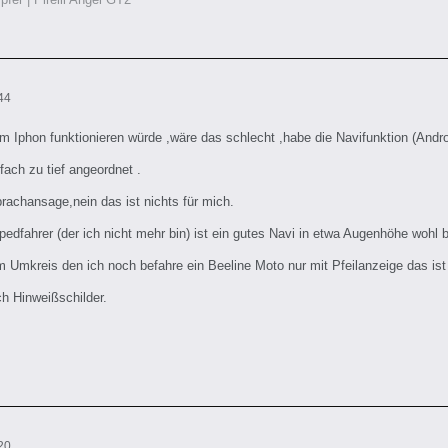
44
m Iphon funktionieren würde ,wäre das schlecht ,habe die Navifunktion (Andr
fach zu tief angeordnet .
achansage,nein das ist nichts für mich.
pedfahrer (der ich nicht mehr bin) ist ein gutes Navi in etwa Augenhöhe wohl 
m Umkreis den ich noch befahre ein Beeline Moto nur mit Pfeilanzeige das is
ch Hinweißschilder.
20