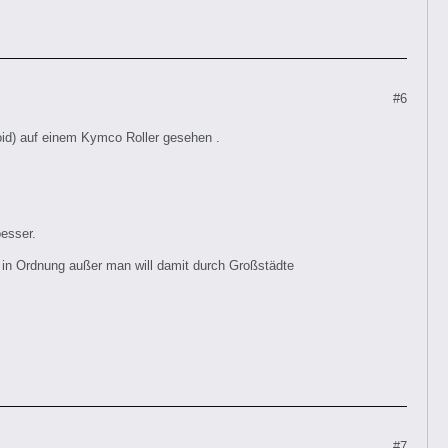
#6
oid) auf einem Kymco Roller gesehen .
besser.
t in Ordnung außer man will damit durch Großstädte
#7