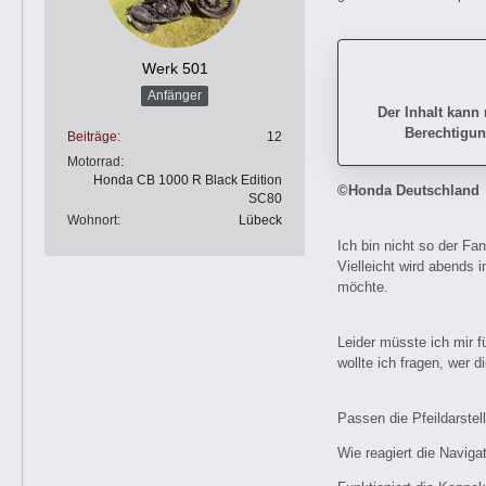
Werk 501
Anfänger
Der Inhalt kann
Berechtigun
Beiträge
12
Motorrad
Honda CB 1000 R Black Edition
©Honda Deutschland
SC80
Wohnort
Lübeck
Ich bin nicht so der Fa
Vielleicht wird abends
möchte.
Leider müsste ich mir f
wollte ich fragen, wer d
Passen die Pfeildarstel
Wie reagiert die Naviga