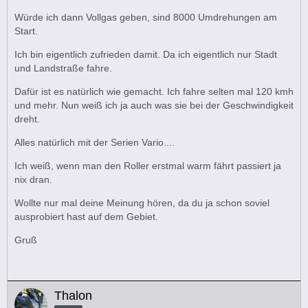
9800Umin
Würde ich dann Vollgas geben, sind 8000 Umdrehungen am
Start.
Also kein Begrenzer mehr.
Ich bin eigentlich zufrieden damit. Da ich eigentlich nur Stadt
und Landstraße fahre.
Die Beschleunigung mit den Malossi Rollen ist geringer,
Dafür ist es natürlich wie gemacht. Ich fahre selten mal 120 kmh
aber gleichmäßiger. Mit Malossi und Pulley ist es eine
und mehr. Nun weiß ich ja auch was sie bei der Geschwindigkeit
durchgehend Beschleunigung bis 120kmh, danach dann
dreht.
langsamer bis Topspeed. Ab ca70kmh ziehen aber die
Pulley deutlich mehr bis ca 110kmh
Alles natürlich mit der Serien Vario....
Ich weiß, wenn man den Roller erstmal warm fährt passiert ja
Drehzahl bei 60kmh mit den Malossi 5600Umin und den
nix dran.
Pulleys bei 6000Umin
Wollte nur mal deine Meinung hören, da du ja schon soviel
Anfahrdrehzahl bei den Malossi so ca 4800-5000Umin bei
ausprobiert hast auf dem Gebiet.
den Pulleys 5300-5400Umin
Gruß
Beim Einbau der Pulleys ist zu beachten dass man die
inneren, kleinen Nubsis abknippt, da sie sich sonst
berühren. Sieht man aber deutlich beim Einlegen in die
Thalon
Vario.