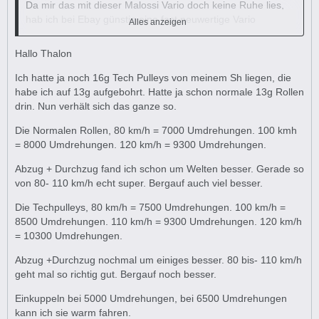
Da mir das mit dieser Malossi Vario doch keine Ruhe lies,
hab ich bei Ebay günstig eine fast neuwertige Vario
Alles anzeigen
geschossen.
Hallo Thalon
Ja, ich hatte sie schon mal drin und war nicht so zufrieden.
Ich hatte ja noch 16g Tech Pulleys von meinem Sh liegen, die
Da ich aber in vielen FB Gruppen soviel Begeisterung und
habe ich auf 13g aufgebohrt. Hatte ja schon normale 13g Rollen
positive Berichte fand, wollte ich es noch einmal versuchen.
drin. Nun verhält sich das ganze so.
Die Normalen Rollen, 80 km/h = 7000 Umdrehungen. 100 kmh
10g Malossi Rollen waren dabei, die 11,5g fehlten. Dazu
= 8000 Umdrehungen. 120 km/h = 9300 Umdrehungen.
habe ich noch die Techpulleys 20x17 in 9,5g bestellt.
Abzug + Durchzug fand ich schon um Welten besser. Gerade so
Test war Stadt, Landstraße und Autobahn ca 6-8km. Ich bin
von 80- 110 km/h echt super. Bergauf auch viel besser.
ja vorher, mit meiner Standard Vario die 11g Pulleys
Die Techpulleys, 80 km/h = 7500 Umdrehungen. 100 km/h =
gefahren. Auf ebener Strecke, ohne Gegenwind so ein
8500 Umdrehungen. 110 km/h = 9300 Umdrehungen. 120 km/h
bisschen mehr, wie 130kmh Tacho und ca121kmh GPS.
= 10300 Umdrehungen.
Mit den 10g Malossi Rollen 125kmh Tacho und 114-115kmh
Abzug +Durchzug nochmal um einiges besser. 80 bis- 110 km/h
GPS/ Drehzahl 9500Umin
geht mal so richtig gut. Bergauf noch besser.
Einkuppeln bei 5000 Umdrehungen, bei 6500 Umdrehungen
Mit den 9,5g Pulleys 135kmh Tacho und 124-125kmh GPS (
kann ich sie warm fahren.
schwankt immer zwischen 124und125kmh) Drehzahl