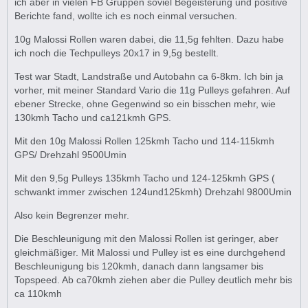
ich aber in vielen FB Gruppen soviel Begeisterung und positive
Berichte fand, wollte ich es noch einmal versuchen.
10g Malossi Rollen waren dabei, die 11,5g fehlten. Dazu habe
ich noch die Techpulleys 20x17 in 9,5g bestellt.
Test war Stadt, Landstraße und Autobahn ca 6-8km. Ich bin ja
vorher, mit meiner Standard Vario die 11g Pulleys gefahren. Auf
ebener Strecke, ohne Gegenwind so ein bisschen mehr, wie
130kmh Tacho und ca121kmh GPS.
Mit den 10g Malossi Rollen 125kmh Tacho und 114-115kmh
GPS/ Drehzahl 9500Umin
Mit den 9,5g Pulleys 135kmh Tacho und 124-125kmh GPS (
schwankt immer zwischen 124und125kmh) Drehzahl 9800Umin
Also kein Begrenzer mehr.
Die Beschleunigung mit den Malossi Rollen ist geringer, aber
gleichmäßiger. Mit Malossi und Pulley ist es eine durchgehend
Beschleunigung bis 120kmh, danach dann langsamer bis
Topspeed. Ab ca70kmh ziehen aber die Pulley deutlich mehr bis
ca 110kmh