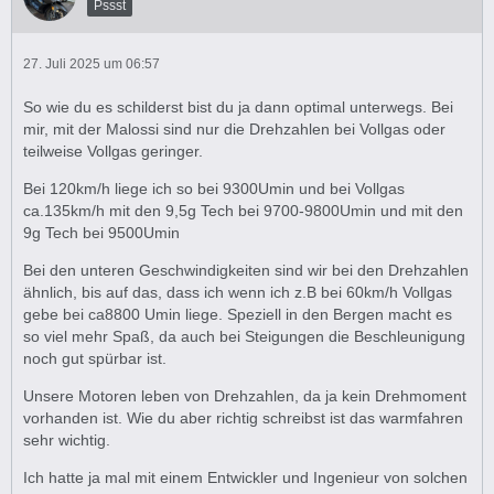
Pssst
Welche Gewichte ich jetzt drin lasse weiß ich noch nicht.
27. Juli 2025 um 06:57
Momentan fahre ich die Techpulley.
So wie du es schilderst bist du ja dann optimal unterwegs. Bei
Noch etwas. Keine Gleitstücke von Dr.Pulley bestellen.
mir, mit der Malossi sind nur die Drehzahlen bei Vollgas oder
Obwohl als passend gekennzeichnet passen sie nicht. Man
teilweise Vollgas geringer.
bekommt sie schön in die Gegendruckplatte, aber dann die
Gegendruckplatte nicht mehr in die Vario.
Bei 120km/h liege ich so bei 9300Umin und bei Vollgas
ca.135km/h mit den 9,5g Tech bei 9700-9800Umin und mit den
9g Tech bei 9500Umin
Ich habe die Malossi Gleitstücke drin gelassen.
Bei den unteren Geschwindigkeiten sind wir bei den Drehzahlen
Ich hoffe, ich konnte dem ein oder anderen helfen, bei
ähnlich, bis auf das, dass ich wenn ich z.B bei 60km/h Vollgas
seiner Entscheidung ober er eine Malossi Multivar
gebe bei ca8800 Umin liege. Speziell in den Bergen macht es
nachrüsten möchte oder nicht
so viel mehr Spaß, da auch bei Steigungen die Beschleunigung
noch gut spürbar ist.
Gruß
Unsere Motoren leben von Drehzahlen, da ja kein Drehmoment
vorhanden ist. Wie du aber richtig schreibst ist das warmfahren
sehr wichtig.
Thomas
Ich hatte ja mal mit einem Entwickler und Ingenieur von solchen