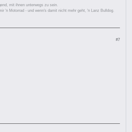
nd, mit ihnen unterwegs zu sein.
 'n Motorrad - und wenn's damit nicht mehr geht, 'n Lanz Bulldog.
#7