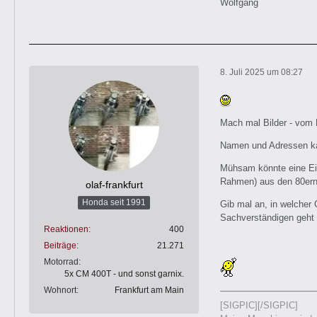
Wolfgang
8. Juli 2025 um 08:27
Mach mal Bilder - vom M
Namen und Adressen kan
Mühsam könnte eine Einz
Rahmen) aus den 80ern
olaf-frankfurt
Honda seit 1991
Gib mal an, in welcher
Sachverständigen geht 
Reaktionen
400
Beiträge
21.271
Motorrad
5x CM 400T - und sonst garnix.
Wohnort
Frankfurt am Main
[SIGPIC][/SIGPIC]