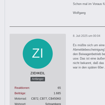
Schon mal im Voraus fü
Wolfgang
8. Juli 2025 um 00:04
Es müßte sich um eine 
Abmeldebescheinigung? H
den Beiwagenbetrieb be
usw. Das ist eine äußer
nicht bekannt, daß das
war in den späten 60er
ZIEHKEIL
Anfänger
Reaktionen
65
Beiträge
1.685
Motorrad
CB72, CB77, CB450K0
Wohnort
Schramberg