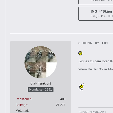
IMG_4496.jpg
576,66 kB – 0 
8. Juli 2025 um 11:09
Gibt es zu dem roten K
Wenn Du den 350er Motor
olaf-frankfurt
Honda seit 1991
Reaktionen
400
Beiträge
21.271
Motorrad
[SIGPIC][/SIGPIC]