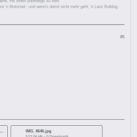
nd, mit ihnen unterwegs zu sein.
 'n Motorrad - und wenn's damit nicht mehr geht, 'n Lanz Bulldog.
#5
EBDA7-0F10-4E5B-A8AB-BC92825CB412.jpg
IMG_4646.jpg
522,06 kB – 0 Downloads