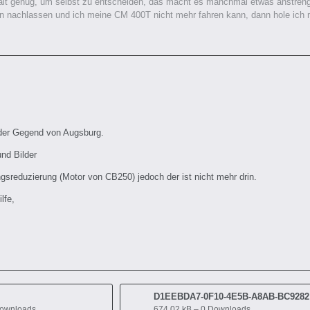
lt genug, um selbst zu entscheiden, das macht es manchmal etwas anstrenge
 nachlassen und ich meine CM 400T nicht mehr fahren kann, dann hole ich mir
der Gegend von Augsburg.
nd Bilder
ungsreduzierung (Motor von CB250) jedoch der ist nicht mehr drin.
lfe,
D1E
Downloads
674,02 kB – 0 Downloads