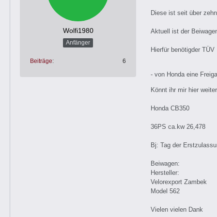
Diese ist seit über ze
Wolfi1980
Aktuell ist der Beiwagen
Anfänger
Hierfür benötigder TÜV
Beiträge
6
- von Honda eine Freig
Könnt ihr mir hier wei
Honda CB350
36PS ca.kw 26,478
Bj: Tag der Erstzulass
Beiwagen:
Hersteller:
Velorexport Zambek
Model 562
Vielen vielen Dank