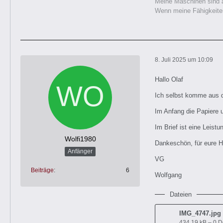
Meine Maschinen sind a
Wenn meine Fähigkeiten
8. Juli 2025 um 10:09
Hallo Olaf
Ich selbst komme aus 
Im Anfang die Papiere u
Im Brief ist eine Leist
Wolfi1980
Dankeschön, für eure Hi
Anfänger
VG
Beiträge
6
Wolfgang
Dateien
IMG_4747.jpg
434,19 kB – 0 