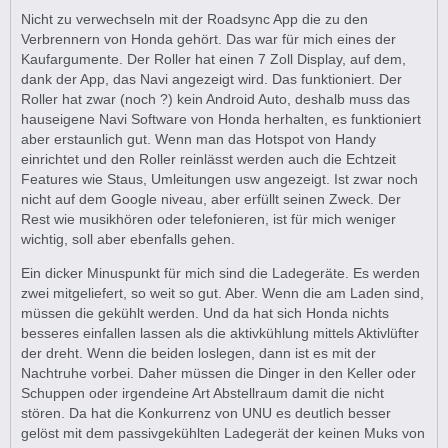
Nicht zu verwechseln mit der Roadsync App die zu den
Verbrennern von Honda gehört. Das war für mich eines der
Kaufargumente. Der Roller hat einen 7 Zoll Display, auf dem,
dank der App, das Navi angezeigt wird. Das funktioniert. Der
Roller hat zwar (noch ?) kein Android Auto, deshalb muss das
hauseigene Navi Software von Honda herhalten, es funktioniert
aber erstaunlich gut. Wenn man das Hotspot von Handy
einrichtet und den Roller reinlässt werden auch die Echtzeit
Features wie Staus, Umleitungen usw angezeigt. Ist zwar noch
nicht auf dem Google niveau, aber erfüllt seinen Zweck. Der
Rest wie musikhören oder telefonieren, ist für mich weniger
wichtig, soll aber ebenfalls gehen.
Ein dicker Minuspunkt für mich sind die Ladegeräte. Es werden
zwei mitgeliefert, so weit so gut. Aber. Wenn die am Laden sind,
müssen die gekühlt werden. Und da hat sich Honda nichts
besseres einfallen lassen als die aktivkühlung mittels Aktivlüfter
der dreht. Wenn die beiden loslegen, dann ist es mit der
Nachtruhe vorbei. Daher müssen die Dinger in den Keller oder
Schuppen oder irgendeine Art Abstellraum damit die nicht
stören. Da hat die Konkurrenz von UNU es deutlich besser
gelöst mit dem passivgekühlten Ladegerät der keinen Muks von