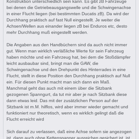
Konstruktion unterschiedlich sein kann. Es gibt zB Fahrzeuge
bei denen die Getriebeausgangswelle und die Schwingenachse
in einer Flucht liegen (bei bestimmten Ducatis zB). Da wird der
Durchhang praktisch auf fast Null eingestellt. Je weiter die
Achsen/Wellen aus einander liegen zB bei Enduros etc, desto
mehr Durchhang muß eingestellt werden.
Die Angaben aus den Handbüchern sind da auch nicht immer
gut. Wenn man wirklich verläßliche Werte für sein Fahrzeug
haben möchte und ein Fahrzeug hat, bei dem die Stoßdämpfer
leicht ausbaubar sind, bringt man die GAW, die
Schwingenachse und den Drehpunkt des Hinterrades in eine
Flucht, stellt in diese Position den Durchhang praktisch auf Null
ein. Für diesen Punkt macht man sich dann ein Maß.
Manchmal geht das auch mit einem über die Sitzbank
gezogenen Spanngurt, da tut mir aber je nach Sitzbank diese
dann etwas leid. Das mit der zusätzlichen Person auf der
Sitzbank ist m.M. hilflos, wird aber immer wieder gemacht und
funktioniert nur theoretisch, wenn es wirklich gelingt daß die
Flucht erreicht wird
Sich darauf zu verlassen, daß eine Achse sofern sie angezogen
ist, dann auch ohne Kettenspanner ausreichen gesichert ist, ist