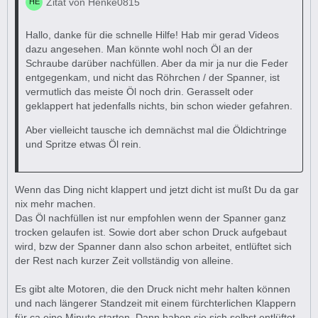
Zitat von Henke0815
Hallo, danke für die schnelle Hilfe! Hab mir gerad Videos
dazu angesehen. Man könnte wohl noch Öl an der
Schraube darüber nachfüllen. Aber da mir ja nur die Feder
entgegenkam, und nicht das Röhrchen / der Spanner, ist
vermutlich das meiste Öl noch drin. Gerasselt oder
geklappert hat jedenfalls nichts, bin schon wieder gefahren.
Aber vielleicht tausche ich demnächst mal die Öldichtringe
und Spritze etwas Öl rein.
Wenn das Ding nicht klappert und jetzt dicht ist mußt Du da gar
nix mehr machen.
Das Öl nachfüllen ist nur empfohlen wenn der Spanner ganz
trocken gelaufen ist. Sowie dort aber schon Druck aufgebaut
wird, bzw der Spanner dann also schon arbeitet, entlüftet sich
der Rest nach kurzer Zeit vollständig von alleine.
Es gibt alte Motoren, die den Druck nicht mehr halten können
und nach längerer Standzeit mit einem fürchterlichen Klappern
für ca eine Minute starten. Dann haben sie sich selbst entlüftet.