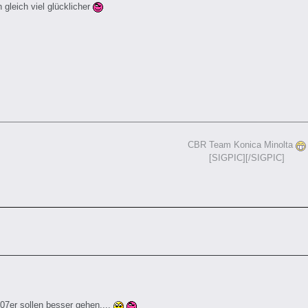
 gleich viel glücklicher
CBR Team Konica Minolta
[SIGPIC][/SIGPIC]
007er sollen besser gehen....