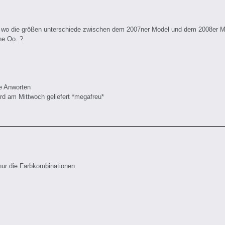
 wo die größen unterschiede zwischen dem 2007ner Model und dem 2008er Mo
he Oo. ?
e Anworten
d am Mittwoch geliefert *megafreu*
nur die Farbkombinationen.