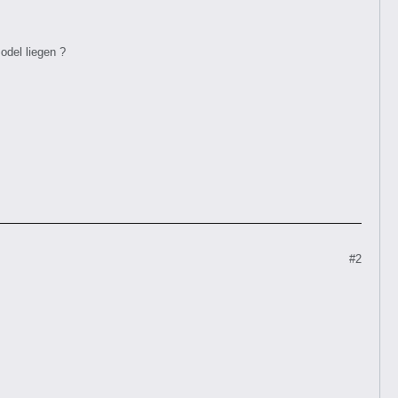
del liegen ?
#2