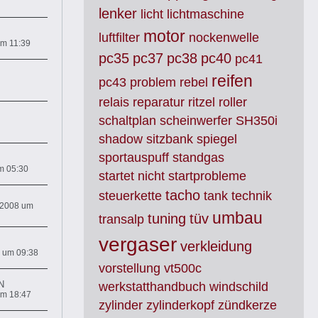
lenker
licht
lichtmaschine
motor
luftfilter
nockenwelle
um 11:39
pc35
pc37
pc38
pc40
pc41
reifen
pc43
problem
rebel
relais
reparatur
ritzel
roller
schaltplan
scheinwerfer
SH350i
shadow
sitzbank
spiegel
sportauspuff
standgas
m 05:30
startet nicht
startprobleme
tacho
steuerkette
tank
technik
 2008 um
umbau
tuning
tüv
transalp
vergaser
verkleidung
8 um 09:38
vorstellung
vt500c
N
werkstatthandbuch
windschild
um 18:47
zylinder
zylinderkopf
zündkerze