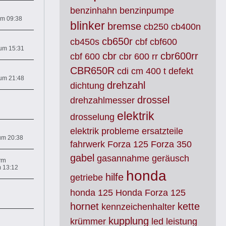
benzinhahn
benzinpumpe
um 09:38
blinker
bremse
cb250
cb400n
cb650r
cb450s
cbf
cbf600
 um 15:31
cbr
cbr600rr
cbf 600
cbr 600 rr
CBR650R
cdi
cm 400 t
defekt
 um 21:48
drehzahl
dichtung
drossel
drehzahlmesser
elektrik
drosselung
elektrik probleme
ersatzteile
 um 20:38
fahrwerk
Forza 125
Forza 350
gabel
gasannahme
geräusch
rm
m 13:12
honda
hilfe
getriebe
honda 125
Honda Forza 125
hornet
kette
kennzeichenhalter
kupplung
krümmer
led
leistung