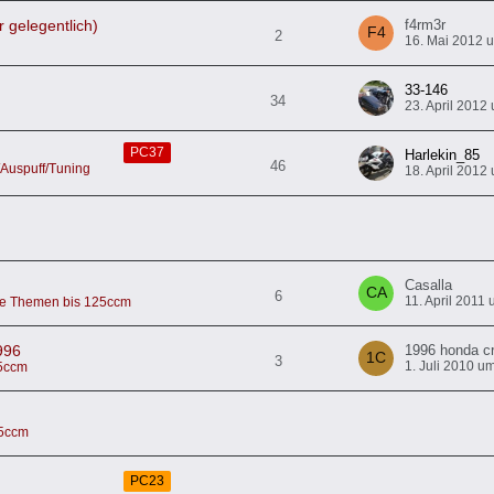
 gelegentlich)
f4rm3r
2
16. Mai 2012 
33-146
34
23. April 2012
PC37
Harlekin_85
46
uspuff/Tuning
18. April 2012
Casalla
6
11. April 2011
ne Themen bis 125ccm
996
1996 honda c
3
1. Juli 2010 u
25ccm
25ccm
PC23