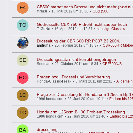
CB500 startet nach Drosselung nicht mehr (bzw nur
f4rm3r
15. Mai 2012 um 15:36
CB(F)500
Gedrosselte CBX 750 F dreht nicht sauber hoch
ToGoNe
16. April 2012 um 12:57
sonstige Classics
Drosselung der CBR 600 RR PC37 BJ 2004.
andruha
25. Februar 2012 um 18:37
CBR600RR Motor/A
Drosselungssatz nicht korrekt eingetragen
Seoman
21. Oktober 2011 um 18:34
CBF600N/S
Fragen bzgl. Drossel und Versicherung
Honda-Classic-Freak
5. März 2011 um 22:31
Allgemei
Frage zur Drosselung für Honda crm 125ccm Bj. 1
1996 honda crm
23. Juni 2010 um 10:11
Enduro bis 1
Honda crm 125ccm Bj. 96 Problem/Drosselung
1996 honda crm
22. Juni 2010 um 21:40
Enduro bis 1
drosselung