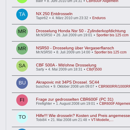
balir
8. Juni 2010 um 14:31
CBR600F Allgemein
NX 250 Entdrosseln
Tapir62
4. März 2010 um 23:32
Enduros
Drosselung Honda Nsr 50 - Zylinderkopfdichtung
Mr.NSR50
26. Juli 2009 um 19:01
Sportler bis 125 ccm
NSR50 - Drosselung über Vergaserflansch
Mr.NSR50
8. Juli 2009 um 14:00
Sportler bis 125 ccm
CBF 500A - Mit/ohne Drosselung
Sarty
4. Mai 2009 um 18:31
CB(F)500
Akrapovic mit 34PS Drossel. SC44
buschos
9. Oktober 2008 um 09:07
CBR900RR/1000RR 
Frage zur gedrosselten CBR600F (PC 31)
Firefighter
1. August 2008 um 19:01
CBR600F Allgemei
Hilfe!!! Wie drosseln? Kosten und Preis angemess
Tobi84
21. Mai 2008 um 21:48
VT-Modelle,....