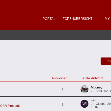
PORTAL
FORENÜBERSICHT
MY-
Su
Antworten
Letzte Antwort
Mooney
8
29. April 2020
willi
14. Oktober 2
1
0RR Fireblade
16:02