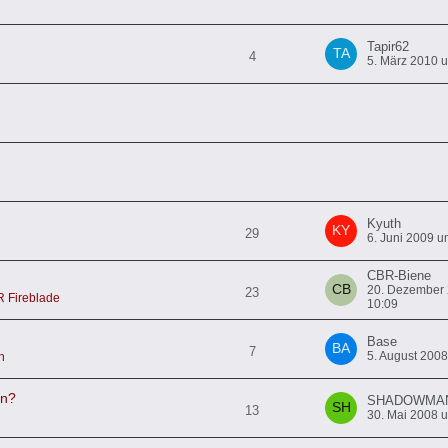
Tapir62
4
5. März 2010 
Kyuth
29
6. Juni 2009 u
CBR-Biene
20. Dezember
23
Fireblade
10:09
Base
7
5. August 200
n
en?
SHADOWMA
13
30. Mai 2008 