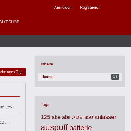
Anmelden
Registrieren
BIKESHOP
Inhalte
che nach Tags
Themen
18
Tags
 um 12:57
125
anlasser
abe
abs
ADV 350
012 um
auspuff
batterie