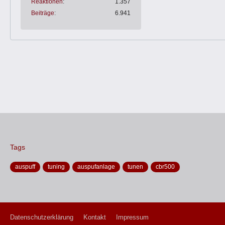
Reaktionen
1.357
Beiträge
6.941
Tags
auspuff
tuning
auspufanlage
tunen
cbr500
Datenschutzerklärung
Kontakt
Impressum