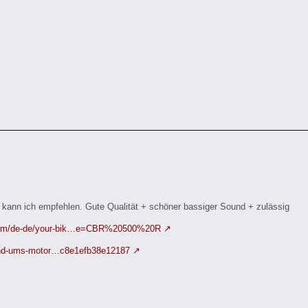
kann ich empfehlen. Gute Qualität + schöner bassiger Sound + zulässig
.com/de-de/your-bik…e=CBR%20500%20R
rund-ums-motor…c8e1efb38e12187