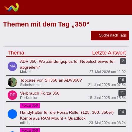
Themen mit dem Tag „350“
Suche nach Tags
Thema
Letzte Antwort
ADV 350. Wo Zündungsplus für Nebelscheinwerfer
2
abgreifen?
Matzek
27. Mai 2026 um 11:02
Topcase von SH350 an ADV350?
16
Sichelschmied
21. Juni 2025 um 07:54
Verbrauch Forza 350
11
DerKomtur
15. Juni 2025 um 15:54
Forza 350
Handyhalter für die Forza Roller (125, 300, 350er)
14
Kombi aus RAM Mount + Quadlock
miiichael
23. Mai 2024 um 08:24
Forza 350