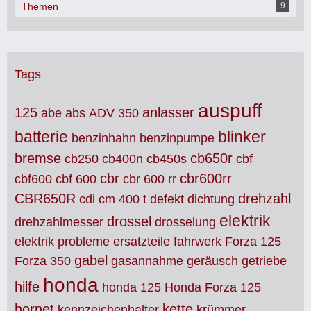
Themen
9
Tags
auspuff
125
anlasser
abe
abs
ADV 350
batterie
blinker
benzinhahn
benzinpumpe
bremse
cb650r
cb250
cb400n
cb450s
cbf
cbr
cbr600rr
cbf600
cbf 600
cbr 600 rr
CBR650R
drehzahl
cdi
cm 400 t
defekt
dichtung
elektrik
drossel
drehzahlmesser
drosselung
elektrik probleme
ersatzteile
fahrwerk
Forza 125
gabel
Forza 350
gasannahme
geräusch
getriebe
honda
hilfe
honda 125
Honda Forza 125
hornet
kette
kennzeichenhalter
krümmer