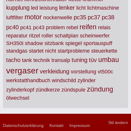
kupplung
lenker
led
leistung
licht
lichtmaschine
motor
pc35
pc37
pc38
luftfilter
nockenwelle
reifen
pc40
pc41
pc43
problem
rebel
relais
reparatur
ritzel
roller
schaltplan
scheinwerfer
SH350i
shadow
sitzbank
spiegel
sportauspuff
standgas
startet nicht
startprobleme
steuerkette
umbau
tacho
tuning
tüv
tank
technik
transalp
vergaser
verkleidung
vorstellung
vt500c
werkstatthandbuch
windschild
zylinder
zündung
zylinderkopf
zündkerze
zündspule
ölwechsel
Stil ändern
Datenschutzerklärung
Kontakt
Impressum