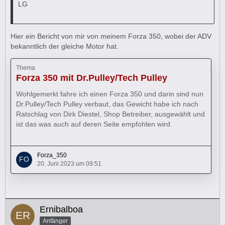
LG
Hier ein Bericht von mir von meinem Forza 350, wobei der ADV
bekanntlich der gleiche Motor hat.
Thema
Forza 350 mit Dr.Pulley/Tech Pulley
Wohlgemerkt fahre ich einen Forza 350 und darin sind nun
Dr.Pulley/Tech Pulley verbaut, das Gewicht habe ich nach
Ratschlag von Dirk Diestel, Shop Betreiber, ausgewählt und
ist das was auch auf deren Seite empfohlen wird.
Die Gleitstücke wollte ich ebenfalls verbauen, nur passten
diese vom Pulley Shop gelieferten nicht, also wieder die
Forza_350
orginale verbaut da diese noch neuwertig zu sein
20. Juni 2023 um 09:51
schienen.Nicht die SP12 sondern SP13 verwenden.
Die Laufbahnen der Rollen in der Vario habe ich mühsam
poliert,…
Ernibalboa
Anfänger