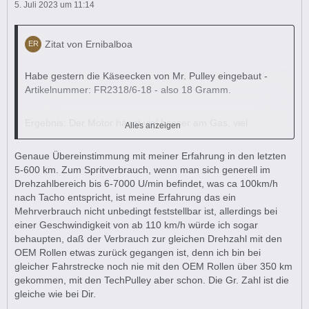
5. Juli 2023 um 11:14
Zitat von Ernibalboa
Habe gestern die Käseecken von Mr. Pulley eingebaut -
Artikelnummer: FR2318/6-18 - also 18 Gramm.
Ergebnis: Der Motor hängt viel besser am Gas, viel
Alles anzeigen
besserer Durchzug um z.B. mal ein Auto zu überholen.
Genaue Übereinstimmung mit meiner Erfahrung in den letzten
5-600 km. Zum Spritverbrauch, wenn man sich generell im
Das Gefühl runterzuschalten zu müssen das es vorangeht
Drehzahlbereich bis 6-7000 U/min befindet, was ca 100km/h
ist endlich weg!
nach Tacho entspricht, ist meine Erfahrung das ein
Mehrverbrauch nicht unbedingt feststellbar ist, allerdings bei
Km-Stand beim Einbau - 3700 - bisheriger Verbrauch 3,6l
einer Geschwindigkeit von ab 110 km/h würde ich sogar
bei ca. 2/3 2 Mann Betrieb.
behaupten, daß der Verbrauch zur gleichen Drehzahl mit den
OEM Rollen etwas zurück gegangen ist, denn ich bin bei
Mal schauen wie sich der Verbrauch jetzt ändert.
gleicher Fahrstrecke noch nie mit den OEM Rollen über 350 km
gekommen, mit den TechPulley aber schon. Die Gr. Zahl ist die
gleiche wie bei Dir.
Bin zufrieden, für unter 50€ und unter 1 Stunde Arbeit sehr