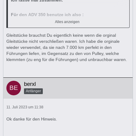
Ich fasse mal zusammen.
Für den ADV 350 benutze ich also :
Alles anzeigen
TechPulley Gleitrolle FR2318/6- 18g
(mit Flügel)
Gleitstücke brauchst Du eigentlich keine wenn die orginal
Gleitstücke nicht verschließen waren. Ich habe die orginale
TechPulley Gleitstücke SP13/SP2015-K/SP2418-K
wieder verwendet, da sie nach 7.000 km perfekt in den
Führungen liefen, im Gegensatz zu den von Pulley, welche
Danke für Eure Hinweise und Erfahrungswerte.
klemmten (zu eng für die Führungen) und unbrauchbar waren.
GRÜßE
berxl
Anfänger
11. Juli 2023 um 11:38
Ok danke für den Hinweis.