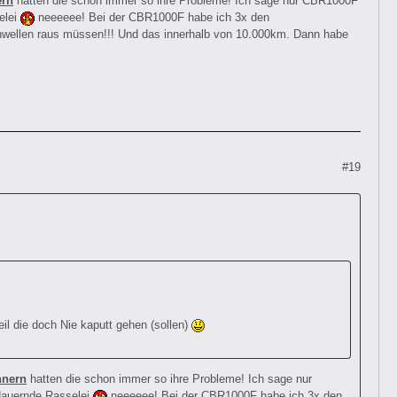
ern
hatten die schon immer so ihre Probleme! Ich sage nur CBR1000F
elei
neeeeee! Bei der CBR1000F habe ich 3x den
kenwellen raus müssen!!! Und das innerhalb von 10.000km. Dann habe
#19
il die doch Nie kaputt gehen (sollen)
nnern
hatten die schon immer so ihre Probleme! Ich sage nur
dauernde Rasselei
neeeeee! Bei der CBR1000F habe ich 3x den