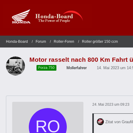
Honda-Board
Forum
Roller-Foren
Roller größer 150 ccm
Motor rasselt nach 800 Km Fahrt
Mollerfahrer
14. Mai 2023 um 14:
Forza 750
24. Mai 2023 um 09:23
Zitat von Graufil