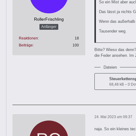
So ein Mist aber auch
Das lässt ja nichts G
RollerFrischling
Wenn das außerhalb d
Anfänger
Tausender weg.
Reaktionen
18
Beiträge
100
Bitte? Wieso das denn?
die Feder ansehen. Im Z
Dateien
Steuerkettens
68,48 kB – 0 D
24. Mai 2023 um 09:37
naja. So ein kleines te