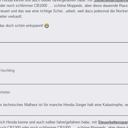
h Honda kenne und auch selber fahre/gefahren habe, mit
Steuerkettenspann
er noch schlimmer CB1000 .... schöne Moppeds, aber diese dauernde Rass
neuert und das war eine richtige Schei...arbeit, weil dazu jedesmal die Noc
eiter verkauft.
das doch schön entspannt!
Frischling
rtreter
es technisches Malheur ist für manche Honda-Jünger halt eine Katastrophe, we
 ich Honda kenne und auch selber fahre/gefahren habe, mit
Steuerkettenspa
uch CB1300 oder noch schlimmer CB1000 .... schöne Moppeds, aber diese 