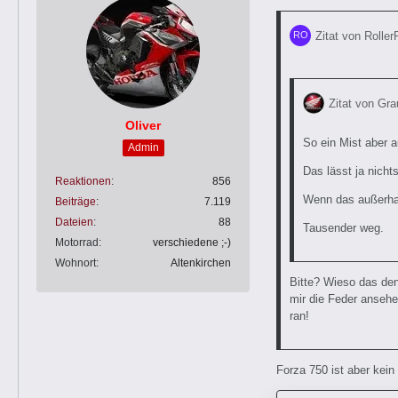
Zitat von Roller
Zitat von Grau
Oliver
So ein Mist aber a
Admin
Das lässt ja nicht
Reaktionen
856
Wenn das außerhalb
Beiträge
7.119
Dateien
88
Tausender weg.
Motorrad
verschiedene ;-)
Wohnort
Altenkirchen
Bitte? Wieso das de
mir die Feder ansehe
ran!
Forza 750 ist aber kein