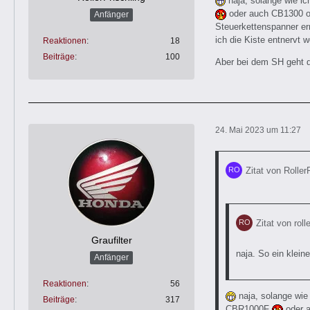
naja, solange wie ic
oder auch CB1300 od
Anfänger
Steuerkettenspanner er
ich die Kiste entnervt w
Reaktionen
18
Beiträge
100
Aber bei dem SH geht 
24. Mai 2023 um 11:27
Zitat von Roller
Zitat von rolle
Graufilter
naja. So ein klein
Anfänger
Reaktionen
56
naja, solange wie
Beiträge
317
CBR1000F
oder a