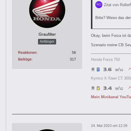
Zitat von Roller
Bitte? Wieso das den
Graufilter
Okay, beim Forza ist da
Anfänger
Szenario meine CB Seve
Reaktionen
56
Honda Forza 750
Beiträge
317
Kymco X-Town CT 300i
Mein Minikanal YouT
24. Mai 2023 um 12:26