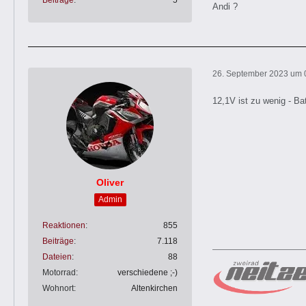
Beiträge
5
Andi ?
26. September 2023 um 
12,1V ist zu wenig - Bat
Oliver
Admin
Reaktionen
855
Beiträge
7.118
Dateien
88
Motorrad
verschiedene ;-)
Wohnort
Altenkirchen